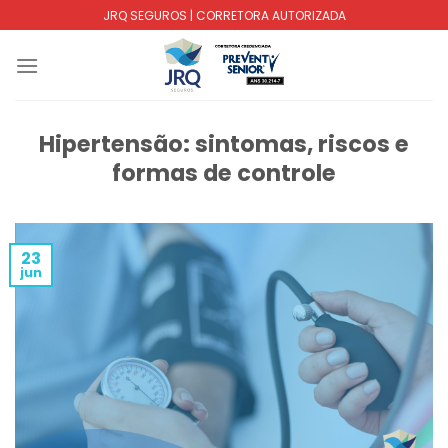
Skip
JRQ SEGUROS | CORRETORA AUTORIZADA
to
content
Hipertensão: sintomas, riscos e
formas de controle
23
jun