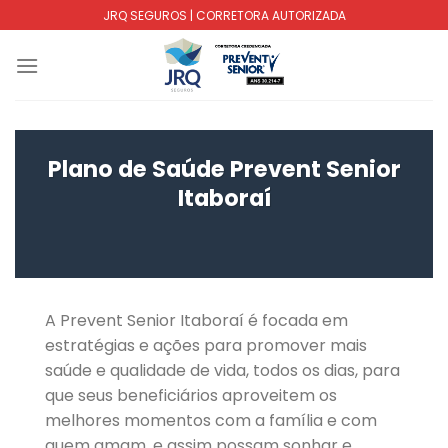
Skip
JRQ SEGUROS | CORRETORA AUTORIZADA
to
content
Plano de Saúde Prevent Senior
Itaboraí
A Prevent Senior Itaboraí é focada em
estratégias e ações para promover mais
saúde e qualidade de vida, todos os dias, para
que seus beneficiários aproveitem os
melhores momentos com a família e com
quem amam, e assim possam sonhar e